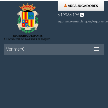
ÁREA JUGADORES
619966196
esportentavernesblanques@esportentav
Ver menú
Ver
menú