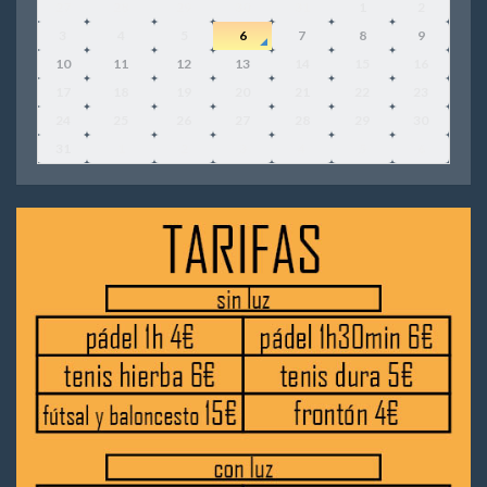
27
28
29
30
31
1
2
3
4
5
6
7
8
9
10
11
12
13
14
15
16
17
18
19
20
21
22
23
24
25
26
27
28
29
30
31
1
2
3
4
5
6