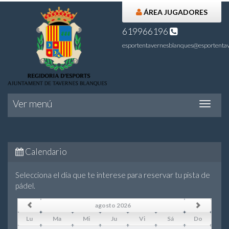
ÁREA JUGADORES
619966196
esportentavernesblanques@esportentav
Ver menú
Ver
menú
Calendario
Selecciona el día que te interese para reservar tu pista de
pádel.
agosto 2026
Lu
Ma
Mi
Ju
Vi
Sá
Do