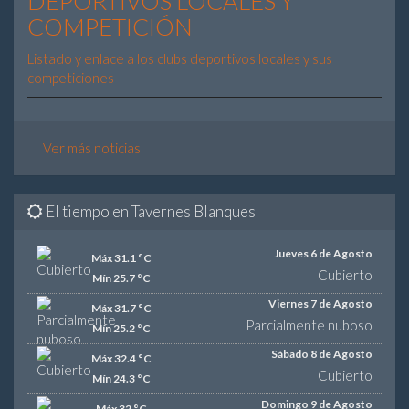
DEPORTIVOS LOCALES Y
COMPETICIÓN
Listado y enlace a los clubs deportivos locales y sus
competiciones
Ver más noticias
El tiempo en Tavernes Blanques
Jueves 6 de Agosto
Máx 31.1 °C
Cubierto
Mín 25.7 °C
Viento:
Sureste 13 km/h
Viernes 7 de Agosto
Máx 31.7 °C
Salida del sol:
7:03
Parcialmente nuboso
Puesta de sol:
21:11
Mín 25.2 °C
Sábado 8 de Agosto
Máx 32.4 °C
Viento:
Sureste 15 km/h
Salida del sol:
7:04
Cubierto
Mín 24.3 °C
Puesta de sol:
21:10
Viento:
Nordeste 14 km/h
Domingo 9 de Agosto
Máx 32 °C