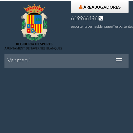
ÁREA JUGADORES
619966196
esportentavernesblanques@esportentav
Ver menú
Ver
menú